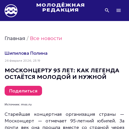
МОЛОДЁЖНАЯ
РЕДАКЦИЯ
Видео Молодёжи Москвы
Молодёжь Москвы зелёная
Главная
/
Все новости
Молодёжь Москвы активная
Фото Молодёжи Москвы
Шипилова Полина
Фотогалереи Молодёжи Москвы
26 Февраля 2026, 23:19
Статьи Молодёжи Москвы
МОСКОНЦЕРТУ 95 ЛЕТ: КАК ЛЕГЕНДА
ОСТАЁТСЯ МОЛОДОЙ И НУЖНОЙ
Молодёжь Москвы культурная
Молодёжь Москвы спортивная
Поделиться
Молодёжь Москвы в движении
Молодёжь Москвы здоровая
Источник: mos.ru
Молодёжь Москвы профессиональная
Старейшая концертная организация страны —
Москонцерт — отмечает 95-летний юбилей. За
Молодёжь Москвы туристическая
почти век она прошла вместе со страной через
Все новости