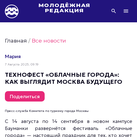
МОЛОДЁЖНАЯ
РЕДАКЦИЯ
Видео Молодёжи Москвы
Молодёжь Москвы зелёная
Главная
/
Все новости
Молодёжь Москвы активная
Фото Молодёжи Москвы
Мария
Фотогалереи Молодёжи Москвы
7 Августа 2025, 09:19
Статьи Молодёжи Москвы
ТЕХНОФЕСТ «ОБЛАЧНЫЕ ГОРОДА»:
КАК ВЫГЛЯДИТ МОСКВА БУДУЩЕГО
Молодёжь Москвы культурная
Молодёжь Москвы спортивная
Поделиться
Молодёжь Москвы в движении
Молодёжь Москвы здоровая
Пресс-служба Комитета по туризму города Москвы
Молодёжь Москвы профессиональная
С 14 августа по 14 сентября в новом кампусе
Бауманки развернётся фестиваль «Облачные
Молодёжь Москвы туристическая
города» — настоящий праздник для тех, кто хочет
Все новости