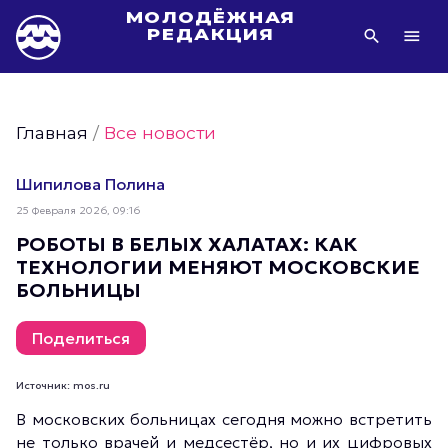
МОЛОДЁЖНАЯ
РЕДАКЦИЯ
Видео Молодёжи Москвы
Молодёжь Москвы зелёная
Главная
/
Все новости
Молодёжь Москвы активная
Фото Молодёжи Москвы
Шипилова Полина
Фотогалереи Молодёжи Москвы
25 Февраля 2026, 09:16
Статьи Молодёжи Москвы
РОБОТЫ В БЕЛЫХ ХАЛАТАХ: КАК
ТЕХНОЛОГИИ МЕНЯЮТ МОСКОВСКИЕ
Молодёжь Москвы культурная
БОЛЬНИЦЫ
Молодёжь Москвы спортивная
Молодёжь Москвы в движении
Поделиться
Молодёжь Москвы здоровая
Источник: mos.ru
Молодёжь Москвы профессиональная
В московских больницах сегодня можно встретить
Молодёжь Москвы туристическая
не только врачей и медсестёр, но и их цифровых
Все новости