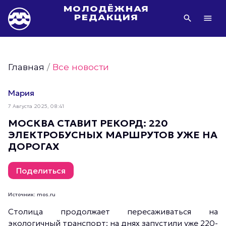
МОЛОДЁЖНАЯ
РЕДАКЦИЯ
Видео Молодёжи Москвы
Молодёжь Москвы зелёная
Главная
/
Все новости
Молодёжь Москвы активная
Фото Молодёжи Москвы
Мария
Фотогалереи Молодёжи Москвы
7 Августа 2025, 08:41
Статьи Молодёжи Москвы
МОСКВА СТАВИТ РЕКОРД: 220
ЭЛЕКТРОБУСНЫХ МАРШРУТОВ УЖЕ НА
Молодёжь Москвы культурная
ДОРОГАХ
Молодёжь Москвы спортивная
Молодёжь Москвы в движении
Поделиться
Молодёжь Москвы здоровая
Источник: mos.ru
Молодёжь Москвы профессиональная
Столица продолжает пересаживаться на
Молодёжь Москвы туристическая
экологичный транспорт: на днях запустили уже 220-
Все новости