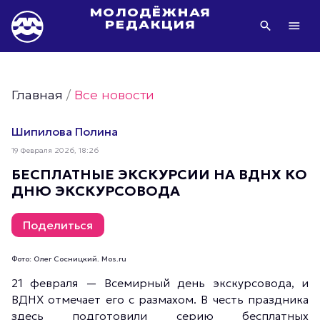
МОЛОДЁЖНАЯ
РЕДАКЦИЯ
Видео Молодёжи Москвы
Молодёжь Москвы зелёная
Главная
/
Все новости
Молодёжь Москвы активная
Фото Молодёжи Москвы
Шипилова Полина
Фотогалереи Молодёжи Москвы
19 Февраля 2026, 18:26
Статьи Молодёжи Москвы
БЕСПЛАТНЫЕ ЭКСКУРСИИ НА ВДНХ КО
ДНЮ ЭКСКУРСОВОДА
Молодёжь Москвы культурная
Молодёжь Москвы спортивная
Поделиться
Молодёжь Москвы в движении
Молодёжь Москвы здоровая
Фото: Олег Сосницкий. Mos.ru
Молодёжь Москвы профессиональная
21 февраля — Всемирный день экскурсовода, и
ВДНХ отмечает его с размахом. В честь праздника
Молодёжь Москвы туристическая
здесь подготовили серию бесплатных
Все новости