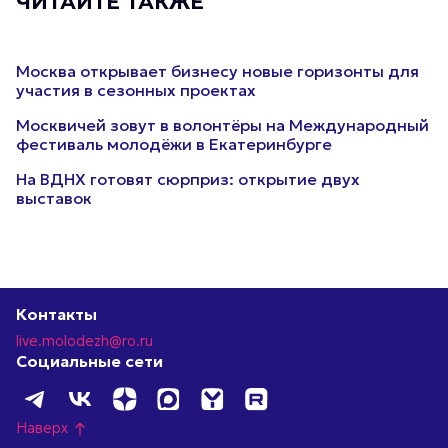
ЧИТАЙТЕ ТАКЖЕ
Москва открывает бизнесу новые горизонты для
участия в сезонных проектах
Москвичей зовут в волонтёры на Международный
фестиваль молодёжи в Екатеринбурге
На ВДНХ готовят сюрприз: открытие двух
выставок
Контакты
live.molodezh@ro.ru
Социальные сети
Наверх
north