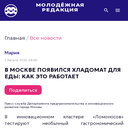
МОЛОДЁЖНАЯ
РЕДАКЦИЯ
Видео Молодёжи Москвы
Молодёжь Москвы зелёная
Главная
/
Все новости
Молодёжь Москвы активная
Фото Молодёжи Москвы
Мария
Фотогалереи Молодёжи Москвы
7 Августа 2025, 08:00
Статьи Молодёжи Москвы
В МОСКВЕ ПОЯВИЛСЯ ХЛАДОМАТ ДЛЯ
ЕДЫ: КАК ЭТО РАБОТАЕТ
Молодёжь Москвы культурная
Молодёжь Москвы спортивная
Поделиться
Молодёжь Москвы в движении
Молодёжь Москвы здоровая
Пресс-служба Департамента предпринимательства и инновационного
развития города Москвы
Молодёжь Москвы профессиональная
В инновационном кластере «Ломоносов»
Молодёжь Москвы туристическая
тестируют необычный гастрономический
Все новости