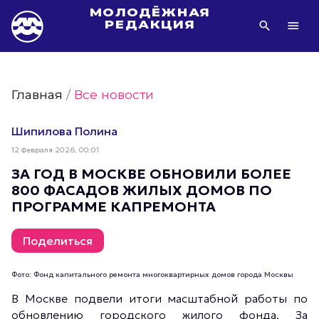
МОЛОДЁЖНАЯ
РЕДАКЦИЯ
Видео Молодёжи Москвы
Молодёжь Москвы зелёная
Главная
/
Все новости
Молодёжь Москвы активная
Фото Молодёжи Москвы
Шипилова Полина
Фотогалереи Молодёжи Москвы
12 Февраля 2026, 00:01
Статьи Молодёжи Москвы
ЗА ГОД В МОСКВЕ ОБНОВИЛИ БОЛЕЕ
800 ФАСАДОВ ЖИЛЫХ ДОМОВ ПО
Молодёжь Москвы культурная
ПРОГРАММЕ КАПРЕМОНТА
Молодёжь Москвы спортивная
Молодёжь Москвы в движении
Поделиться
Молодёжь Москвы здоровая
Фото: Фонд капитального ремонта многоквартирных домов города Москвы
Молодёжь Москвы профессиональная
В Москве подвели итоги масштабной работы по
Молодёжь Москвы туристическая
обновлению городского жилого фонда. За
Все новости