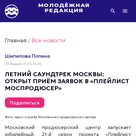
МОЛОДЁЖНАЯ
РЕДАКЦИЯ
Видео Молодёжи Москвы
Молодёжь Москвы зелёная
Главная
/
Все новости
Молодёжь Москвы активная
Фото Молодёжи Москвы
Шипилова Полина
Фотогалереи Молодёжи Москвы
26 Января 2026, 16:29
Статьи Молодёжи Москвы
ЛЕТНИЙ САУНДТРЕК МОСКВЫ:
ОТКРЫТ ПРИЁМ ЗАЯВОК В «ПЛЕЙЛИСТ
Молодёжь Москвы культурная
МОСПРОДЮСЕР»
Молодёжь Москвы спортивная
Молодёжь Москвы в движении
Поделиться
Молодёжь Москвы здоровая
Фото: пресс-служба Московского продюсерского центра
Молодёжь Москвы профессиональная
Московский продюсерский центр запускает
Молодёжь Москвы туристическая
юбилейный, 21-й сезон проекта «Плейлист
Все новости