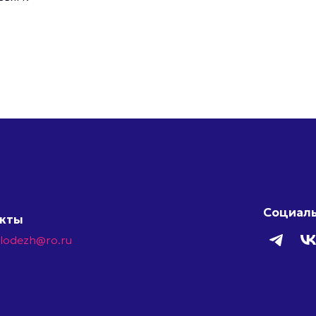
Социаль
акты
olodezh@ro.ru