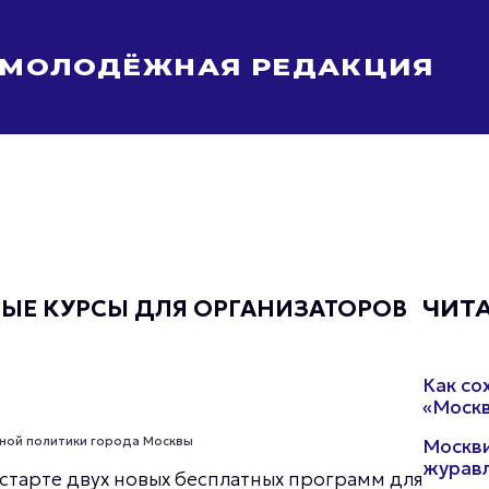
МОЛОДЁЖНАЯ РЕДАКЦИЯ
Молодёжь Москвы спортивная
Молодёжь Москвы в движении
Молодёжь Москвы здоровая
Молодёжь Москвы профессиональная
Молодёжь Москвы туристическая
Все новости
ЫЕ КУРСЫ ДЛЯ ОРГАНИЗАТОРОВ
ЧИТ
Как со
«Москв
ной политики города Москвы
Москви
журавл
старте двух новых бесплатных программ для