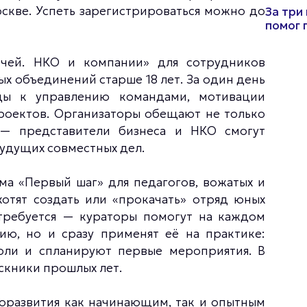
оскве. Успеть зарегистрироваться можно до
За три
помог 
ючей. НКО и компании» для сотрудников
 объединений старше 18 лет. За один день
ды к управлению командами, мотивации
роектов. Организаторы обещают не только
— представители бизнеса и НКО смогут
будущих совместных дел.
ма «Первый шаг» для педагогов, вожатых и
отят создать или «прокачать» отряд юных
требуется — кураторы помогут на каждом
ию, но и сразу применят её на практике:
оли и спланируют первые мероприятия. В
скники прошлых лет.
оразвития как начинающим, так и опытным