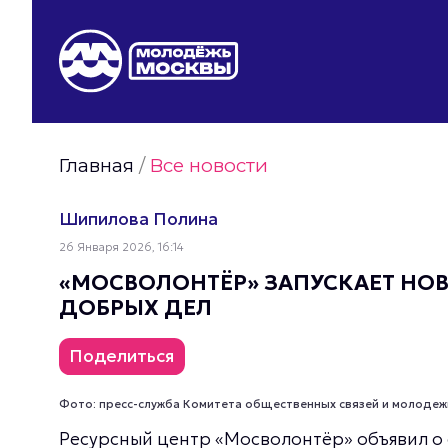
Видео Молодёжи Москвы
Молодёжь Москвы зелёная
Молодёжь Москвы активная
Главная
/
Все новости
Фото Молодёжи Москвы
Фотогалереи Молодёжи Москвы
Шипилова Полина
Статьи Молодёжи Москвы
26 Января 2026, 16:14
Молодёжь Москвы культурная
«МОСВОЛОНТЁР» ЗАПУСКАЕТ НОВ
ДОБРЫХ ДЕЛ
Поделиться
Фото: пресс-служба Комитета общественных связей и молодеж
Ресурсный центр «Мосволонтёр» объявил о 