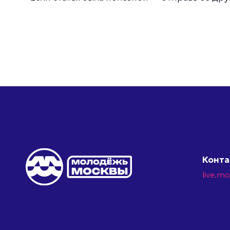
Конт
live.m