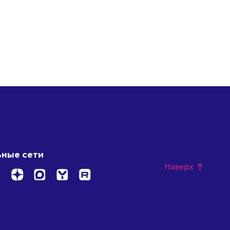
ные сети
Наверх
north