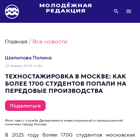
МОЛОДЁЖНАЯ
РЕДАКЦИЯ
Видео Молодёжи Москвы
Молодёжь Москвы зелёная
Главная
/
Все новости
Молодёжь Москвы активная
Фото Молодёжи Москвы
Шипилова Полина
Фотогалереи Молодёжи Москвы
22 Января 2026, 14:30
Статьи Молодёжи Москвы
ТЕХНОСТАЖИРОВКА В МОСКВЕ: КАК
БОЛЕЕ 1700 СТУДЕНТОВ ПОПАЛИ НА
Молодёжь Москвы культурная
ПЕРЕДОВЫЕ ПРОИЗВОДСТВА
Молодёжь Москвы спортивная
Молодёжь Москвы в движении
Поделиться
Молодёжь Москвы здоровая
Фото: пресс-служба Департамента инвестиционной и промышленной
Молодёжь Москвы профессиональная
политики города Москвы
Молодёжь Москвы туристическая
В 2025 году более 1700 студентов московских
Все новости