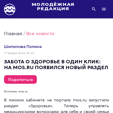
МОЛОДЁЖНАЯ
РЕДАКЦИЯ
Видео Молодёжи Москвы
Молодёжь Москвы зелёная
Главная
/
Все новости
Молодёжь Москвы активная
Фото Молодёжи Москвы
Шипилова Полина
Фотогалереи Молодёжи Москвы
17 Января 2026, 00:22
Статьи Молодёжи Москвы
ЗАБОТА О ЗДОРОВЬЕ В ОДИН КЛИК:
НА MOS.RU ПОЯВИЛСЯ НОВЫЙ РАЗДЕЛ
Молодёжь Москвы культурная
Молодёжь Москвы спортивная
Поделиться
Молодёжь Москвы в движении
Молодёжь Москвы здоровая
Источник: mos.ru
Молодёжь Москвы профессиональная
В личном кабинете на портале mos.ru запустили
раздел «Здоровье». Теперь управлять
Молодёжь Москвы туристическая
медицинскими вопросами для себя и своей семьи
Все новости