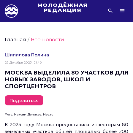
МОЛОДЁЖНАЯ
РЕДАКЦИЯ
Видео Молодёжи Москвы
Молодёжь Москвы зелёная
Главная
/
Все новости
Молодёжь Москвы активная
Фото Молодёжи Москвы
Шипилова Полина
Фотогалереи Молодёжи Москвы
29 Декабря 2025, 21:46
Статьи Молодёжи Москвы
МОСКВА ВЫДЕЛИЛА 80 УЧАСТКОВ ДЛЯ
НОВЫХ ЗАВОДОВ, ШКОЛ И
Молодёжь Москвы культурная
СПОРТЦЕНТРОВ
Молодёжь Москвы спортивная
Молодёжь Москвы в движении
Поделиться
Молодёжь Москвы здоровая
Фото: Максим Денисов. Mos.ru
Молодёжь Москвы профессиональная
В 2025 году Москва предоставила инвесторам 80
Молодёжь Москвы туристическая
земельных участков общей площадью более 200
Все новости