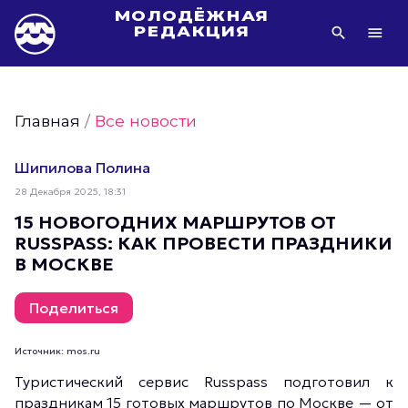
МОЛОДЁЖНАЯ
РЕДАКЦИЯ
Видео Молодёжи Москвы
Молодёжь Москвы зелёная
Главная
/
Все новости
Молодёжь Москвы активная
Фото Молодёжи Москвы
Шипилова Полина
Фотогалереи Молодёжи Москвы
28 Декабря 2025, 18:31
Статьи Молодёжи Москвы
15 НОВОГОДНИХ МАРШРУТОВ ОТ
RUSSPASS: КАК ПРОВЕСТИ ПРАЗДНИКИ
Молодёжь Москвы культурная
В МОСКВЕ
Молодёжь Москвы спортивная
Молодёжь Москвы в движении
Поделиться
Молодёжь Москвы здоровая
Источник: mos.ru
Молодёжь Москвы профессиональная
Туристический сервис Russpass подготовил к
Молодёжь Москвы туристическая
праздникам 15 готовых маршрутов по Москве — от
Все новости