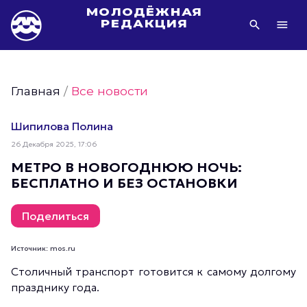
МОЛОДЁЖНАЯ
РЕДАКЦИЯ
Видео Молодёжи Москвы
Молодёжь Москвы зелёная
Главная
/
Все новости
Молодёжь Москвы активная
Фото Молодёжи Москвы
Шипилова Полина
Фотогалереи Молодёжи Москвы
26 Декабря 2025, 17:06
Статьи Молодёжи Москвы
МЕТРО В НОВОГОДНЮЮ НОЧЬ:
БЕСПЛАТНО И БЕЗ ОСТАНОВКИ
Молодёжь Москвы культурная
Молодёжь Москвы спортивная
Поделиться
Молодёжь Москвы в движении
Молодёжь Москвы здоровая
Источник: mos.ru
Молодёжь Москвы профессиональная
Столичный транспорт готовится к самому долгому
празднику года.
Молодёжь Москвы туристическая
Все новости