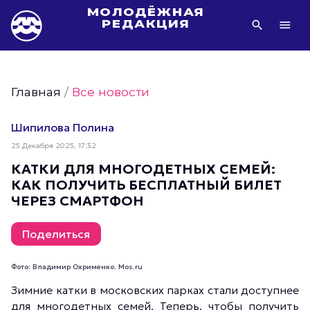
МОЛОДЁЖНАЯ
РЕДАКЦИЯ
Видео Молодёжи Москвы
Молодёжь Москвы зелёная
Главная
/
Все новости
Молодёжь Москвы активная
Фото Молодёжи Москвы
Шипилова Полина
Фотогалереи Молодёжи Москвы
25 Декабря 2025, 17:32
Статьи Молодёжи Москвы
КАТКИ ДЛЯ МНОГОДЕТНЫХ СЕМЕЙ:
КАК ПОЛУЧИТЬ БЕСПЛАТНЫЙ БИЛЕТ
Молодёжь Москвы культурная
ЧЕРЕЗ СМАРТФОН
Молодёжь Москвы спортивная
Молодёжь Москвы в движении
Поделиться
Молодёжь Москвы здоровая
Фото: Владимир Охрименко. Mos.ru
Молодёжь Москвы профессиональная
Зимние катки в московских парках стали доступнее
Молодёжь Москвы туристическая
для многодетных семей. Теперь, чтобы получить
Все новости