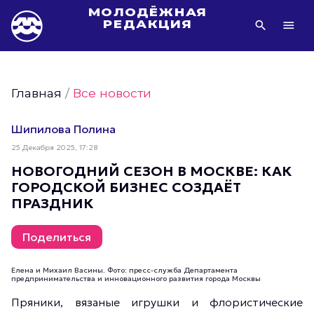
МОЛОДЁЖНАЯ
РЕДАКЦИЯ
Видео Молодёжи Москвы
Молодёжь Москвы зелёная
Главная
/
Все новости
Молодёжь Москвы активная
Фото Молодёжи Москвы
Шипилова Полина
Фотогалереи Молодёжи Москвы
25 Декабря 2025, 17:28
Статьи Молодёжи Москвы
НОВОГОДНИЙ СЕЗОН В МОСКВЕ: КАК
ГОРОДСКОЙ БИЗНЕС СОЗДАЁТ
Молодёжь Москвы культурная
ПРАЗДНИК
Молодёжь Москвы спортивная
Молодёжь Москвы в движении
Поделиться
Молодёжь Москвы здоровая
Елена и Михаил Васины. Фото: пресс-служба Департамента
Молодёжь Москвы профессиональная
предпринимательства и инновационного развития города Москвы
Молодёжь Москвы туристическая
Пряники, вязаные игрушки и флористические
Все новости