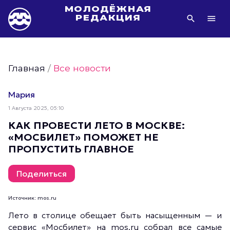
МОЛОДЁЖНАЯ
РЕДАКЦИЯ
Видео Молодёжи Москвы
Молодёжь Москвы зелёная
Главная
/
Все новости
Молодёжь Москвы активная
Фото Молодёжи Москвы
Мария
Фотогалереи Молодёжи Москвы
1 Августа 2025, 05:10
Статьи Молодёжи Москвы
КАК ПРОВЕСТИ ЛЕТО В МОСКВЕ:
«МОСБИЛЕТ» ПОМОЖЕТ НЕ
Молодёжь Москвы культурная
ПРОПУСТИТЬ ГЛАВНОЕ
Молодёжь Москвы спортивная
Молодёжь Москвы в движении
Поделиться
Молодёжь Москвы здоровая
Источник: mos.ru
Молодёжь Москвы профессиональная
Лето в столице обещает быть насыщенным — и
Молодёжь Москвы туристическая
сервис «Мосбилет» на mos.ru собрал все самые
Все новости