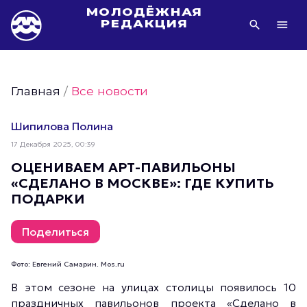
МОЛОДЁЖНАЯ
РЕДАКЦИЯ
Видео Молодёжи Москвы
Молодёжь Москвы зелёная
Главная
/
Все новости
Молодёжь Москвы активная
Фото Молодёжи Москвы
Шипилова Полина
Фотогалереи Молодёжи Москвы
17 Декабря 2025, 00:39
Статьи Молодёжи Москвы
ОЦЕНИВАЕМ АРТ-ПАВИЛЬОНЫ
«СДЕЛАНО В МОСКВЕ»: ГДЕ КУПИТЬ
Молодёжь Москвы культурная
ПОДАРКИ
Молодёжь Москвы спортивная
Молодёжь Москвы в движении
Поделиться
Молодёжь Москвы здоровая
Фото: Евгений Самарин. Mos.ru
Молодёжь Москвы профессиональная
В этом сезоне на улицах столицы появилось 10
Молодёжь Москвы туристическая
праздничных павильонов проекта «Сделано в
Все новости