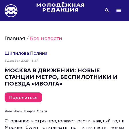
МОЛОДЁЖНАЯ
РЕДАКЦИЯ
Видео Молодёжи Москвы
Молодёжь Москвы зелёная
Главная
/
Все новости
Молодёжь Москвы активная
Фото Молодёжи Москвы
Шипилова Полина
Фотогалереи Молодёжи Москвы
5 Декабря 2025, 13:27
Статьи Молодёжи Москвы
МОСКВА В ДВИЖЕНИИ: НОВЫЕ
СТАНЦИИ МЕТРО, БЕСПИЛОТНИКИ И
Молодёжь Москвы культурная
ПОЕЗДА «ИВОЛГА»
Молодёжь Москвы спортивная
Молодёжь Москвы в движении
Поделиться
Молодёжь Москвы здоровая
Фото: Игорь Захаров. Mos.ru
Молодёжь Москвы профессиональная
Столичное метро продолжает расти: каждый год в
Молодёжь Москвы туристическая
Москве будут открывать по пять-шесть новых
Все новости