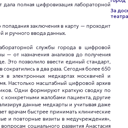
город
кт дала полная цифровизация лабораторной
За дос
театра
о попадания заключения в карту — проходит
й и ручного ввода данных.
лабораторной службы города в цифровой
ны — от назначения анализов до получения
е. Это позволило ввести единый стандарт,
 сократились в два раза. Сегодня более 650
ся в электронных медкартах москвичей и
мя. Настолько масштабный цифровой архив
иков. Одни формируют краткую сводку по
и с конкретными жалобами пациента, другие
ализируя данные медкарты и учитывая даже
ает врачам быстрее принимать клинические
ые и повторные визиты в медучреждения»,
 вопросам социального развития Анастасия