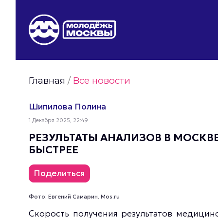
Видео Молодёжи Москвы
Молодёжь Москвы зелёная
Молодёжь Москвы активная
Главная
/
Все новости
Фото Молодёжи Москвы
Фотогалереи Молодёжи Москвы
Шипилова Полина
Статьи Молодёжи Москвы
1 Декабря 2025, 22:49
Молодёжь Москвы культурная
РЕЗУЛЬТАТЫ АНАЛИЗОВ В МОСКВЕ
БЫСТРЕЕ
Поделиться
Фото: Евгений Самарин. Mos.ru
Скорость получения результатов медицинс