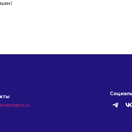
зьям!
Социаль
акты
olodezh@ro.ru