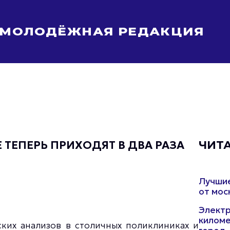
МОЛОДЁЖНАЯ РЕДАКЦИЯ
Молодёжь Москвы спортивная
Молодёжь Москвы в движении
Молодёжь Москвы здоровая
Молодёжь Москвы профессиональная
Молодёжь Москвы туристическая
Все новости
 ТЕПЕРЬ ПРИХОДЯТ В ДВА РАЗА
ЧИТ
Лучшие
от мос
Электр
киломе
ких анализов в столичных поликлиниках и