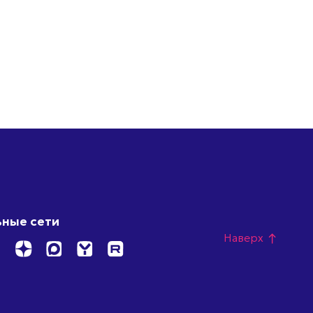
ные сети
Наверх
north