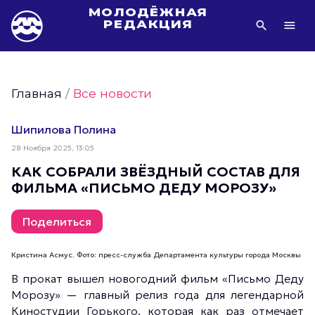
МОЛОДЁЖНАЯ
РЕДАКЦИЯ
Видео Молодёжи Москвы
Молодёжь Москвы зелёная
Главная
/
Все новости
Молодёжь Москвы активная
Фото Молодёжи Москвы
Шипилова Полина
Фотогалереи Молодёжи Москвы
28 Ноября 2025, 13:05
Статьи Молодёжи Москвы
КАК СОБРАЛИ ЗВЁЗДНЫЙ СОСТАВ ДЛЯ
ФИЛЬМА «ПИСЬМО ДЕДУ МОРОЗУ»
Молодёжь Москвы культурная
Молодёжь Москвы спортивная
Поделиться
Молодёжь Москвы в движении
Молодёжь Москвы здоровая
Кристина Асмус. Фото: пресс-служба Департамента культуры города Москвы
Молодёжь Москвы профессиональная
В прокат вышел новогодний фильм «Письмо Деду
Морозу» — главный релиз года для легендарной
Молодёжь Москвы туристическая
Киностудии Горького, которая как раз отмечает
Все новости