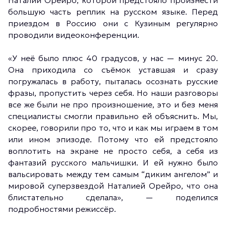
Наталии Орейро, которой предстояло произнести
большую часть реплик на русском языке. Перед
приездом в Россию они с Кузиным регулярно
проводили видеоконференции.
«У неё было плюс 40 градусов, у нас — минус 20.
Она приходила со съёмок уставшая и сразу
погружалась в работу, пыталась осознать русские
фразы, пропустить через себя. Но наши разговоры
все же были не про произношение, это и без меня
специалисты смогли правильно ей объяснить. Мы,
скорее, говорили про то, что и как мы играем в том
или ином эпизоде. Потому что ей предстояло
воплотить на экране не просто себя, а себя из
фантазий русского мальчишки. И ей нужно было
вальсировать между тем самым “диким ангелом” и
мировой суперзвездой Наталией Орейро, что она
блистательно сделала», — поделился
подробностями режиссёр.