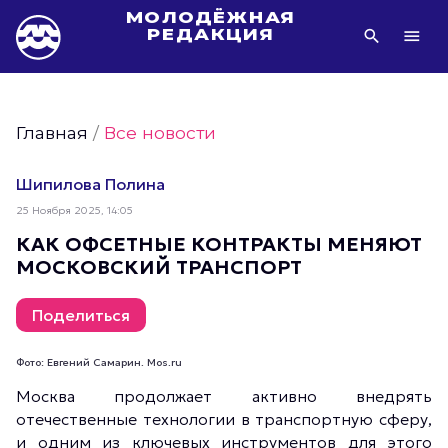
МОЛОДЁЖНАЯ
РЕДАКЦИЯ
Видео Молодёжи Москвы
Молодёжь Москвы зелёная
Главная
/
Все новости
Молодёжь Москвы активная
Фото Молодёжи Москвы
Шипилова Полина
Фотогалереи Молодёжи Москвы
25 Ноября 2025, 14:05
Статьи Молодёжи Москвы
КАК ОФСЕТНЫЕ КОНТРАКТЫ МЕНЯЮТ
МОСКОВСКИЙ ТРАНСПОРТ
Молодёжь Москвы культурная
Молодёжь Москвы спортивная
Поделиться
Молодёжь Москвы в движении
Молодёжь Москвы здоровая
Фото: Евгений Самарин. Mos.ru
Молодёжь Москвы профессиональная
Москва продолжает активно внедрять
отечественные технологии в транспортную сферу,
Молодёжь Москвы туристическая
и одним из ключевых инструментов для этого
Все новости