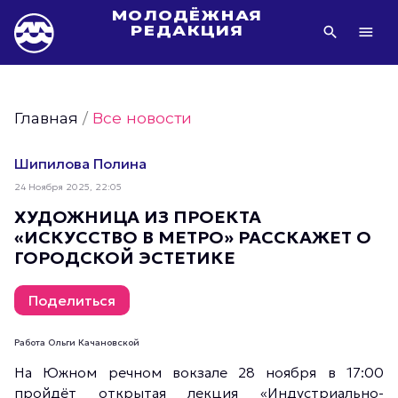
МОЛОДЁЖНАЯ
РЕДАКЦИЯ
Видео Молодёжи Москвы
Молодёжь Москвы зелёная
Главная
/
Все новости
Молодёжь Москвы активная
Фото Молодёжи Москвы
Шипилова Полина
Фотогалереи Молодёжи Москвы
24 Ноября 2025, 22:05
Статьи Молодёжи Москвы
ХУДОЖНИЦА ИЗ ПРОЕКТА
«ИСКУССТВО В МЕТРО» РАССКАЖЕТ О
Молодёжь Москвы культурная
ГОРОДСКОЙ ЭСТЕТИКЕ
Молодёжь Москвы спортивная
Молодёжь Москвы в движении
Поделиться
Молодёжь Москвы здоровая
Работа Ольги Качановской
Молодёжь Москвы профессиональная
На Южном речном вокзале 28 ноября в 17:00
Молодёжь Москвы туристическая
пройдёт открытая лекция «Индустриально-
Все новости