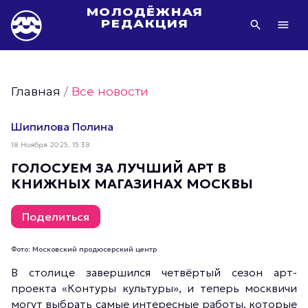
МОЛОДЁЖНАЯ
РЕДАКЦИЯ
Видео Молодёжи Москвы
Молодёжь Москвы зелёная
Главная
/
Все новости
Молодёжь Москвы активная
Фото Молодёжи Москвы
Шипилова Полина
Фотогалереи Молодёжи Москвы
18 Ноября 2025, 15:38
Статьи Молодёжи Москвы
ГОЛОСУЕМ ЗА ЛУЧШИЙ АРТ В
КНИЖНЫХ МАГАЗИНАХ МОСКВЫ
Молодёжь Москвы культурная
Молодёжь Москвы спортивная
Поделиться
Молодёжь Москвы в движении
Молодёжь Москвы здоровая
Фото: Московский продюсерский центр
Молодёжь Москвы профессиональная
В столице завершился четвёртый сезон арт-
проекта «Контуры культуры», и теперь москвичи
Молодёжь Москвы туристическая
могут выбрать самые интересные работы, которые
Все новости