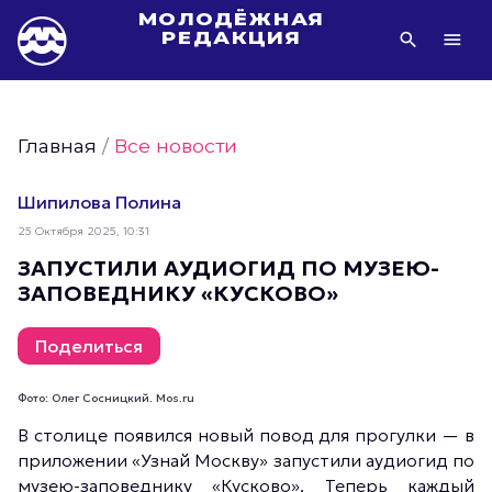
МОЛОДЁЖНАЯ
РЕДАКЦИЯ
Видео Молодёжи Москвы
Молодёжь Москвы зелёная
Главная
/
Все новости
Молодёжь Москвы активная
Фото Молодёжи Москвы
Шипилова Полина
Фотогалереи Молодёжи Москвы
25 Октября 2025, 10:31
Статьи Молодёжи Москвы
ЗАПУСТИЛИ АУДИОГИД ПО МУЗЕЮ-
ЗАПОВЕДНИКУ «КУСКОВО»
Молодёжь Москвы культурная
Молодёжь Москвы спортивная
Поделиться
Молодёжь Москвы в движении
Молодёжь Москвы здоровая
Фото: Олег Сосницкий. Mos.ru
Молодёжь Москвы профессиональная
В столице появился новый повод для прогулки — в
приложении «Узнай Москву» запустили аудиогид по
Молодёжь Москвы туристическая
музею-заповеднику «Кусково». Теперь каждый
Все новости