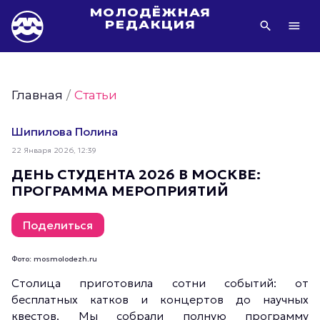
МОЛОДЁЖНАЯ
РЕДАКЦИЯ
Видео Молодёжи Москвы
Молодёжь Москвы зелёная
Главная
/
Статьи
Молодёжь Москвы активная
Фото Молодёжи Москвы
Шипилова Полина
Фотогалереи Молодёжи Москвы
22 Января 2026, 12:39
Статьи Молодёжи Москвы
ДЕНЬ СТУДЕНТА 2026 В МОСКВЕ:
ПРОГРАММА МЕРОПРИЯТИЙ
Молодёжь Москвы культурная
Молодёжь Москвы спортивная
Поделиться
Молодёжь Москвы в движении
Молодёжь Москвы здоровая
Фото: mosmolodezh.ru
Молодёжь Москвы профессиональная
Столица приготовила сотни событий: от
бесплатных катков и концертов до научных
Молодёжь Москвы туристическая
квестов. Мы собрали полную программу
Все новости