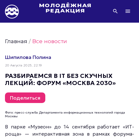
МОЛОДЁЖНАЯ
РЕДАКЦИЯ
Видео Молодёжи Москвы
Молодёжь Москвы зелёная
Главная
/
Все новости
Молодёжь Москвы активная
Фото Молодёжи Москвы
Шипилова Полина
Фотогалереи Молодёжи Москвы
20 Августа 2025, 22:19
Статьи Молодёжи Москвы
РАЗБИРАЕМСЯ В IT БЕЗ СКУЧНЫХ
ЛЕКЦИЙ: ФОРУМ «МОСКВА 2030»
Молодёжь Москвы культурная
Молодёжь Москвы спортивная
Поделиться
Молодёжь Москвы в движении
Молодёжь Москвы здоровая
Фото: пресс-служба Департамента информационных технологий города
Москвы
Молодёжь Москвы профессиональная
В парке «Музеон» до 14 сентября работает «ИТ-
Молодёжь Москвы туристическая
роща» — интерактивная зона в рамках форума-
Все новости