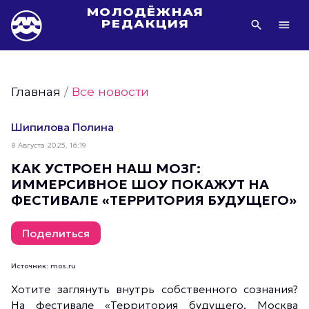
МОЛОДЁЖНАЯ
РЕДАКЦИЯ
Видео Молодёжи Москвы
Молодёжь Москвы зелёная
Главная
/
Все новости
Молодёжь Москвы активная
Фото Молодёжи Москвы
Шипилова Полина
Фотогалереи Молодёжи Москвы
8 Августа 2025, 16:19
Статьи Молодёжи Москвы
КАК УСТРОЕН НАШ МОЗГ:
ИММЕРСИВНОЕ ШОУ ПОКАЖУТ НА
Молодёжь Москвы культурная
ФЕСТИВАЛЕ «ТЕРРИТОРИЯ БУДУЩЕГО»
Молодёжь Москвы спортивная
Молодёжь Москвы в движении
Поделиться
Молодёжь Москвы здоровая
Источник: mos.ru
Молодёжь Москвы профессиональная
Хотите заглянуть внутрь собственного сознания?
Молодёжь Москвы туристическая
На фестивале «Территория будущего. Москва
Все новости