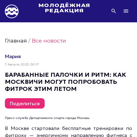
МОЛОДЁЖНАЯ
РЕДАКЦИЯ
Видео Молодёжи Москвы
Молодёжь Москвы зелёная
Главная
/
Все новости
Молодёжь Москвы активная
Фото Молодёжи Москвы
Мария
Фотогалереи Молодёжи Москвы
7 Августа 2025, 00:17
Статьи Молодёжи Москвы
БАРАБАННЫЕ ПАЛОЧКИ И РИТМ: КАК
МОСКВИЧИ МОГУТ ПОПРОБОВАТЬ
Молодёжь Москвы культурная
ФИТРОК ЭТИМ ЛЕТОМ
Молодёжь Москвы спортивная
Молодёжь Москвы в движении
Поделиться
Молодёжь Москвы здоровая
Пресс-служба Департамента спорта города Москвы
Молодёжь Москвы профессиональная
В Москве стартовали бесплатные тренировки по
Молодёжь Москвы туристическая
фитроку — энергичному направлению фитнеса с
Все новости