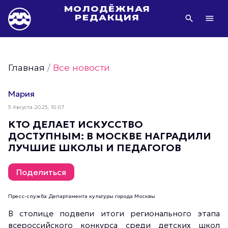
МОЛОДЁЖНАЯ
РЕДАКЦИЯ
Видео Молодёжи Москвы
Молодёжь Москвы зелёная
Главная
/
Все новости
Молодёжь Москвы активная
Фото Молодёжи Москвы
Мария
Фотогалереи Молодёжи Москвы
5 Августа 2025, 10:07
Статьи Молодёжи Москвы
КТО ДЕЛАЕТ ИСКУССТВО
ДОСТУПНЫМ: В МОСКВЕ НАГРАДИЛИ
Молодёжь Москвы культурная
ЛУЧШИЕ ШКОЛЫ И ПЕДАГОГОВ
Молодёжь Москвы спортивная
Молодёжь Москвы в движении
Поделиться
Молодёжь Москвы здоровая
Пресс-служба Департамента культуры города Москвы
Молодёжь Москвы профессиональная
В столице подвели итоги регионального этапа
Молодёжь Москвы туристическая
всероссийского конкурса среди детских школ
Все новости