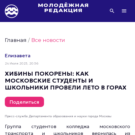
МОЛОДЁЖНАЯ
РЕДАКЦИЯ
Видео Молодёжи Москвы
Молодёжь Москвы зелёная
Главная
/
Все новости
Молодёжь Москвы активная
Фото Молодёжи Москвы
Елизавета
Фотогалереи Молодёжи Москвы
24 Июля 2025, 20:56
Статьи Молодёжи Москвы
ХИБИНЫ ПОКОРЕНЫ: КАК
МОСКОВСКИЕ СТУДЕНТЫ И
Молодёжь Москвы культурная
ШКОЛЬНИКИ ПРОВЕЛИ ЛЕТО В ГОРАХ
Молодёжь Москвы спортивная
Молодёжь Москвы в движении
Поделиться
Молодёжь Москвы здоровая
Пресс-служба Департамента образования и науки города Москвы
Молодёжь Москвы профессиональная
Группа студентов колледжа московского
Молодёжь Москвы туристическая
транспорта и школьников вернулась из
Все новости