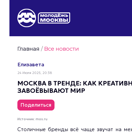
Видео Молодёжи Москвы
Молодёжь Москвы зелёная
Молодёжь Москвы активная
Главная
/
Все новости
Фото Молодёжи Москвы
Фотогалереи Молодёжи Москвы
Елизавета
Статьи Молодёжи Москвы
24 Июля 2025, 20:38
Молодёжь Москвы культурная
МОСКВА В ТРЕНДЕ: КАК КРЕАТИ
ЗАВОЁВЫВАЮТ МИР
Поделиться
Источник: mos.ru
Столичные бренды всё чаще звучат на м