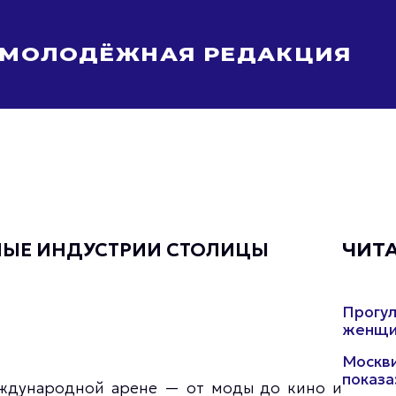
МОЛОДЁЖНАЯ РЕДАКЦИЯ
Молодёжь Москвы спортивная
Молодёжь Москвы в движении
Молодёжь Москвы здоровая
Молодёжь Москвы профессиональная
Молодёжь Москвы туристическая
Все новости
ВНЫЕ ИНДУСТРИИ СТОЛИЦЫ
ЧИТ
Прогул
женщин
Москви
показа
еждународной арене — от моды до кино и