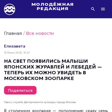
МОЛОДЁЖНАЯ
РЕДАКЦИЯ
Видео Молодёжи Москвы
Молодёжь Москвы зелёная
Главная
/
Все новости
Молодёжь Москвы активная
Фото Молодёжи Москвы
Елизавета
Фотогалереи Молодёжи Москвы
13 Июля 2025, 10:47
Статьи Молодёжи Москвы
НА СВЕТ ПОЯВИЛИСЬ МАЛЫШИ
ЯПОНСКИХ ЖУРАВЛЕЙ И ЛЕБЕДЕЙ —
Молодёжь Москвы культурная
ТЕПЕРЬ ИХ МОЖНО УВИДЕТЬ В
Молодёжь Москвы спортивная
МОСКОВСКОМ ЗООПАРКЕ
Молодёжь Москвы в движении
Молодёжь Москвы здоровая
Поделиться
Молодёжь Москвы профессиональная
Пресс-служба Департамента культуры города Москвы
Молодёжь Москвы туристическая
В столичном зоопарке — пополнение: сразу семь
Все новости